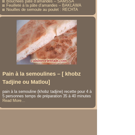
Bouchées pâte d’amandes – SAMSSA
Feuilleté à la pâte d’amandes – BAKLAWA
Nouilles de semoule au poulet : RECHTA
Pain à la semoulines – [ khobz
Tadjine ou Matlou]
pain à la semouline (khobz tadjine) recette pour 4 à
5 personnes temps de préparation 35 à 40 minutes
about
Read More
…
« Pain
à
la
semoulines
–
[
khobz