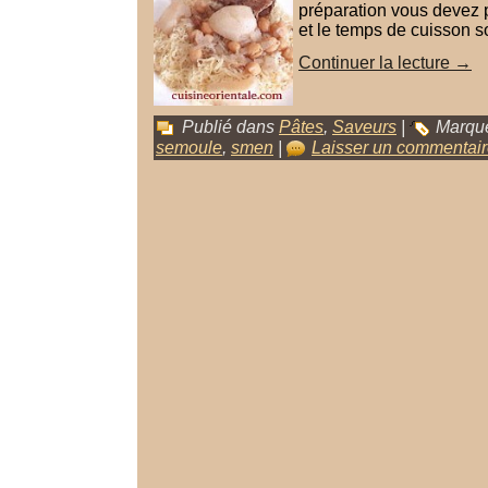
préparation vous devez 
et le temps de cuisson so
Continuer la lecture
→
Publié dans
Pâtes
,
Saveurs
|
Marqu
semoule
,
smen
|
Laisser un commentai