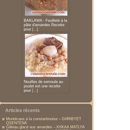
BAKLAWA - Feuilleté à la
pâte d'amandes Recette
pour
[...]
Nouilles de semoule au
poulet est une recette
pour
[...]
Articles récents
Montécaos à la constantinoise – GHRIBYET
QSENTENA
Gâteau glacé aux amandes – KIIKAA MATLYA