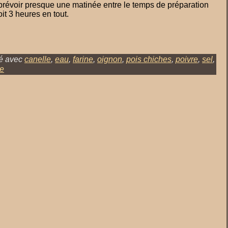
prévoir presque une matinée entre le temps de préparation
it 3 heures en tout.
é avec
canelle
,
eau
,
farine
,
oignon
,
pois chiches
,
poivre
,
sel
,
re